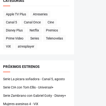
CATEGORÍAS
Apple TV Plus
Atreseries
Canal 5
Canal Once
Cine
Disney Plus
Netflix
Premios
Prime Video
Series
Telenovelas
ViX
atresplayer
PRÓXIMOS ESTRENOS
Serie La picara soñadora - Canal 5, agosto
Serie CIA con Tom Ellis - Universal+
Serie Zambrano con Gabriel Goity - Disney+
Mujeres asesinas 4 - ViX