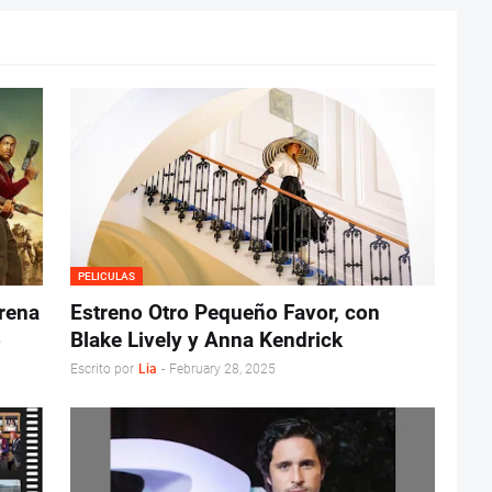
PELICULAS
trena
Estreno Otro Pequeño Favor, con
o
Blake Lively y Anna Kendrick
Escrito por
Lia
-
February 28, 2025