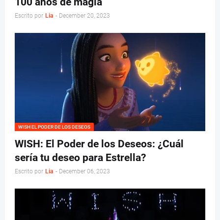
100 años de magia
Escrito por
Lia
-
December 20, 2023
WISH EL PODER DE LOS DESEOS
WISH: El Poder de los Deseos: ¿Cuál
sería tu deseo para Estrella?
Escrito por
Lia
-
December 06, 2023