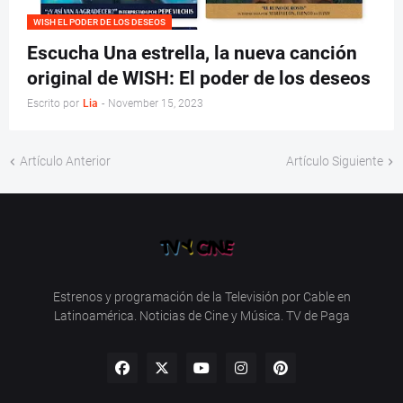
WISH EL PODER DE LOS DESEOS
Escucha Una estrella, la nueva canción
original de WISH: El poder de los deseos
Escrito por
Lia
-
November 15, 2023
Artículo Anterior
Artículo Siguiente
Estrenos y programación de la Televisión por Cable en
Latinoamérica. Noticias de Cine y Música. TV de Paga