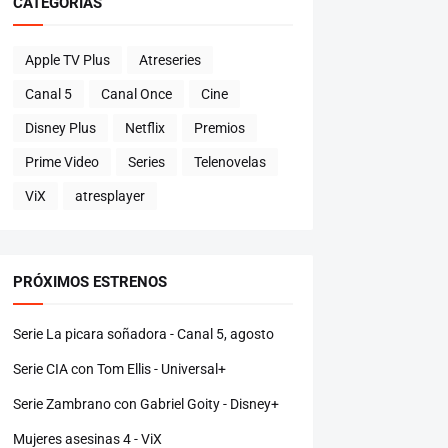
CATEGORÍAS
Apple TV Plus
Atreseries
Canal 5
Canal Once
Cine
Disney Plus
Netflix
Premios
Prime Video
Series
Telenovelas
ViX
atresplayer
PRÓXIMOS ESTRENOS
Serie La picara soñadora - Canal 5, agosto
Serie CIA con Tom Ellis - Universal+
Serie Zambrano con Gabriel Goity - Disney+
Mujeres asesinas 4 - ViX