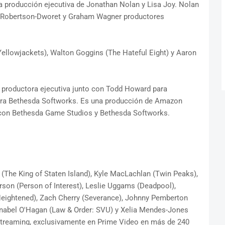
 la producción ejecutiva de Jonathan Nolan y Lisa Joy. Nolan
va Robertson-Dworet y Graham Wagner productores
(Yellowjackets), Walton Goggins (The Hateful Eight) y Aaron
 productora ejecutiva junto con Todd Howard para
ra Bethesda Softworks. Es una producción de Amazon
 con Bethesda Game Studios y Bethesda Softworks.
s (The King of Staten Island), Kyle MacLachlan (Twin Peaks),
son (Person of Interest), Leslie Uggams (Deadpool),
Heightened), Zach Cherry (Severance), Johnny Pemberton
nnabel O'Hagan (Law & Order: SVU) y Xelia Mendes-Jones
 streaming, exclusivamente en Prime Video en más de 240