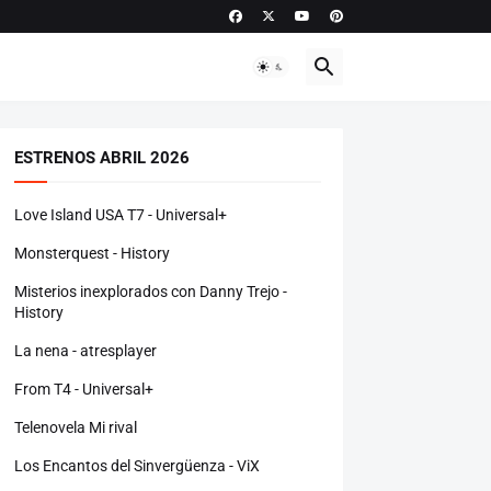
ESTRENOS ABRIL 2026
Love Island USA T7 - Universal+
Monsterquest - History
Misterios inexplorados con Danny Trejo -
History
La nena - atresplayer
From T4 - Universal+
Telenovela Mi rival
Los Encantos del Sinvergüenza - ViX