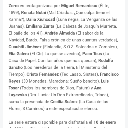
Zorro
es protagonizada por
Miguel Bernardeau
(Élite,
1899),
Renata Notni
(Mal Criados, ¿Qué culpa tiene el
Karma?),
Dalia Xiuhcoatl
(Luna negra, La Venganza de las
Juanas),
Emiliano Zurita
(La Cabeza de Joaquín Murrieta,
El baile de los 41),
Andrés Almeida
(El sabor de la
Navidad, Bardo. Falsa crónica de unas cuantas verdades),
Cuauhtli Jiménez
(Finlandia, S.O.Z: Soldados o Zombies),
Elia Galera
(El Cid, La que se avecina),
Paco Tous
(La
Casa de Papel, Con los años que nos quedan),
Rodolfo
Sancho
(Los herederos de la tierra, El Ministerio del
Tiempo),
Cristo Fernández
(Ted Lasso, Sisters),
Francisco
Reyes
(30 Monedas, Maradona: Sueño bendito),
Luis
Tosar
(Todos los nombres de Dios, Fatum) y
Ana
Layevska
(Dra. Lucía: Un Don Extraordinario, Tríada),
suma la presencia de
Cecilia Suárez
(La Casa de las
Flores, 3 Caminos) a este espectacular elenco.
La serie estará disponible para disfrutarla el
18 de enero