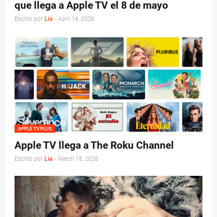
que llega a Apple TV el 8 de mayo
Escrito por
Lia
-
April 16, 2026
APPLE TV PLUS
Apple TV llega a The Roku Channel
Escrito por
Lia
-
March 18, 2026