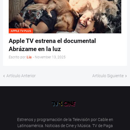
APPLE TV PLUS
Apple TV estrena el documental
Abrázame en la luz
Escrito por
Lia
-
November 13, 2025
Artículo Anterior
Artículo Siguiente
Estrenos y programación de la Televisión por Cable en
Latinoamérica. Noticias de Cine y Música. TV de Paga