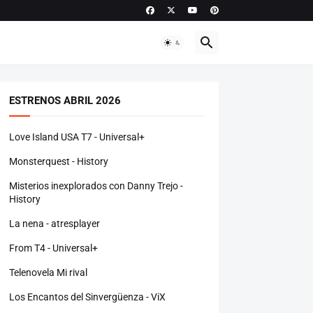
ESTRENOS ABRIL 2026
Love Island USA T7 - Universal+
Monsterquest - History
Misterios inexplorados con Danny Trejo -
History
La nena - atresplayer
From T4 - Universal+
Telenovela Mi rival
Los Encantos del Sinvergüenza - ViX