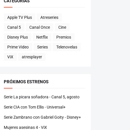
CATEGORÍAS
Apple TV Plus
Atreseries
Canal 5
Canal Once
Cine
Disney Plus
Netflix
Premios
Prime Video
Series
Telenovelas
ViX
atresplayer
PRÓXIMOS ESTRENOS
Serie La picara soñadora - Canal 5, agosto
Serie CIA con Tom Ellis - Universal+
Serie Zambrano con Gabriel Goity - Disney+
Mujeres asesinas 4 - ViX