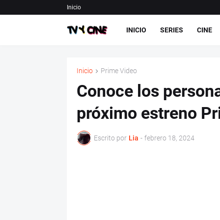
Inicio
INICIO
SERIES
CINE
Inicio
Prime Video
Conoce los personaj
próximo estreno Pr
Escrito por
Lia
-
febrero 18, 2024