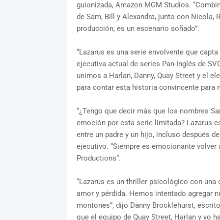
guionizada, Amazon MGM Studios. “Combinar 
de Sam, Bill y Alexandra, junto con Nicola
producción, es un escenario soñado”.
“Lazarus es una serie envolvente que capta t
ejecutiva actual de series Pan-Inglés de
unirnos a Harlan, Danny, Quay Street y el el
para contar esta historia convincente para 
“¿Tengo que decir más que los nombres Sam 
emoción por esta serie limitada? Lazarus es 
entre un padre y un hijo, incluso después de
ejecutivo. “Siempre es emocionante volver 
Productions”.
“Lazarus es un thriller psicológico con una 
amor y pérdida. Hemos intentado agregar nue
montones”, dijo Danny Brocklehurst, escrito
que el equipo de Quay Street, Harlan y y