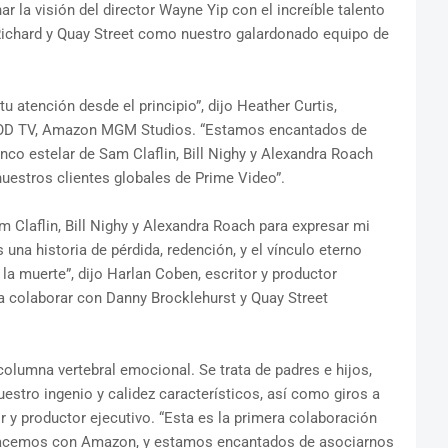
la visión del director Wayne Yip con el increíble talento
, Richard y Quay Street como nuestro galardonado equipo de
u atención desde el principio”, dijo Heather Curtis,
 SVOD TV, Amazon MGM Studios. “Estamos encantados de
enco estelar de Sam Claflin, Bill Nighy y Alexandra Roach
nuestros clientes globales de Prime Video”.
Claflin, Bill Nighy y Alexandra Roach para expresar mi
una historia de pérdida, redención, y el vínculo eterno
 la muerte”, dijo Harlan Coben, escritor y productor
a colaborar con Danny Brocklehurst y Quay Street
columna vertebral emocional. Se trata de padres e hijos,
stro ingenio y calidez característicos, así como giros a
r y productor ejecutivo. “Esta es la primera colaboración
o hacemos con Amazon, y estamos encantados de asociarnos