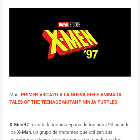
Más:
PRIMER VISTAZO A LA NUEVA SERIE ANIMADA
TALES OF THE TEENAGE MUTANT NINJA TURTLES
X-Men'97
revisita la icónica época de los años 90 cuando
los
X-Men
, un grupo de mutantes que utilizan sus
asombrosos dones para proteger a un mundo que los