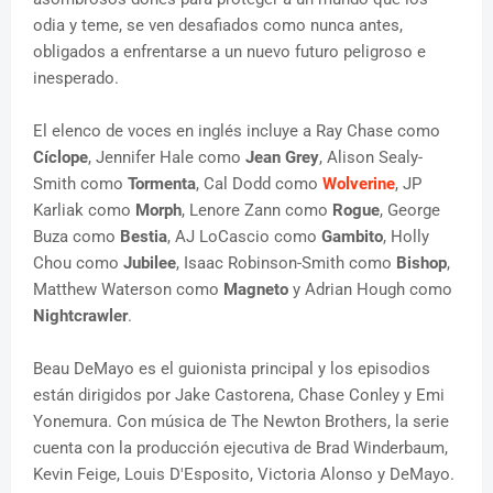
odia y teme, se ven desafiados como nunca antes,
obligados a enfrentarse a un nuevo futuro peligroso e
inesperado.
El elenco de voces en inglés incluye a Ray Chase como
Cíclope
, Jennifer Hale como
Jean Grey
, Alison Sealy-
Smith como
Tormenta
, Cal Dodd como
Wolverine
, JP
Karliak como
Morph
, Lenore Zann como
Rogue
, George
Buza como
Bestia
, AJ LoCascio como
Gambito
, Holly
Chou como
Jubilee
, Isaac Robinson-Smith como
Bishop
,
Matthew Waterson como
Magneto
y Adrian Hough como
Nightcrawler
.
Beau DeMayo es el guionista principal y los episodios
están dirigidos por Jake Castorena, Chase Conley y Emi
Yonemura. Con música de The Newton Brothers, la serie
cuenta con la producción ejecutiva de Brad Winderbaum,
Kevin Feige, Louis D'Esposito, Victoria Alonso y DeMayo.