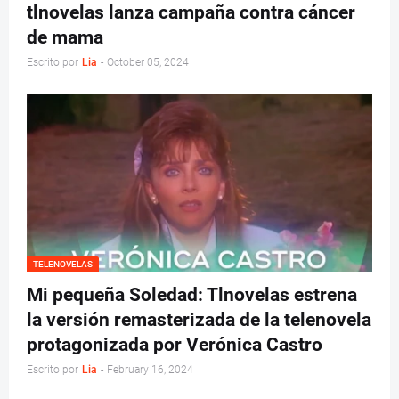
tlnovelas lanza campaña contra cáncer
de mama
Escrito por
Lia
-
October 05, 2024
TELENOVELAS
Mi pequeña Soledad: Tlnovelas estrena
la versión remasterizada de la telenovela
protagonizada por Verónica Castro
Escrito por
Lia
-
February 16, 2024