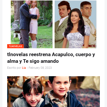
TLNOVELAS
tlnovelas reestrena Acapulco, cuerpo y
alma y Te sigo amando
Escrito por
Lia
-
February 08, 2023