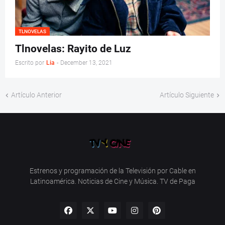
TLNOVELAS
Tlnovelas: Rayito de Luz
Escrito por
Lia
-
December 13, 2021
Artículo Anterior
Artículo Siguiente
Estrenos y programación de la Televisión por Cable en
Latinoamérica. Noticias de Cine y Música. TV de Paga