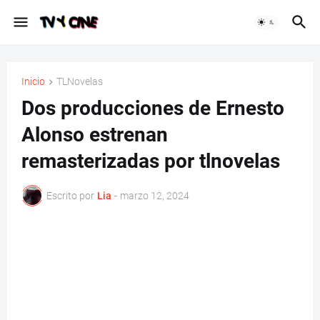
Inicio
TLNovelas
Dos producciones de Ernesto
Alonso estrenan
remasterizadas por tlnovelas
Escrito por
Lia
-
marzo 12, 2024