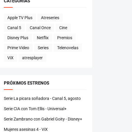
CATEGORÍAS
Apple TV Plus
Atreseries
Canal 5
Canal Once
Cine
Disney Plus
Netflix
Premios
Prime Video
Series
Telenovelas
ViX
atresplayer
PRÓXIMOS ESTRENOS
Serie La picara soñadora - Canal 5, agosto
Serie CIA con Tom Ellis - Universal+
Serie Zambrano con Gabriel Goity - Disney+
Mujeres asesinas 4 - ViX