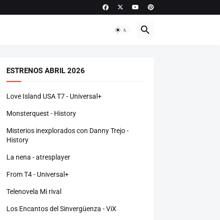
ESTRENOS ABRIL 2026
Love Island USA T7 - Universal+
Monsterquest - History
Misterios inexplorados con Danny Trejo -
History
La nena - atresplayer
From T4 - Universal+
Telenovela Mi rival
Los Encantos del Sinvergüenza - ViX