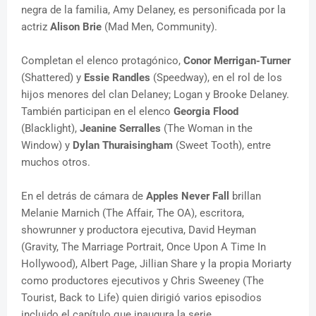
negra de la familia, Amy Delaney, es personificada por la
actriz
Alison Brie
(Mad Men, Community).
Completan el elenco protagónico,
Conor Merrigan-Turner
(Shattered) y
Essie Randles
(Speedway), en el rol de los
hijos menores del clan Delaney; Logan y Brooke Delaney.
También participan en el elenco
Georgia Flood
(Blacklight),
Jeanine Serralles
(The Woman in the
Window) y
Dylan Thuraisingham
(Sweet Tooth), entre
muchos otros.
En el detrás de cámara de
Apples Never Fall
brillan
Melanie Marnich (The Affair, The OA), escritora,
showrunner y productora ejecutiva, David Heyman
(Gravity, The Marriage Portrait, Once Upon A Time In
Hollywood), Albert Page, Jillian Share y la propia Moriarty
como productores ejecutivos y Chris Sweeney (The
Tourist, Back to Life) quien dirigió varios episodios
incluido el capítulo que inaugura la serie.