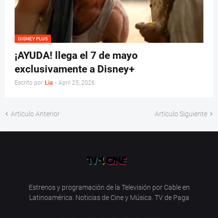
DISNEY PLUS
¡AYUDA! llega el 7 de mayo
exclusivamente a Disney+
Escrito por
Lia
-
April 25, 2026
Artículo Anterior
Artículo Siguiente
Estrenos y programación de la Televisión por Cable en
Latinoamérica. Noticias de Cine y Música. TV de Paga