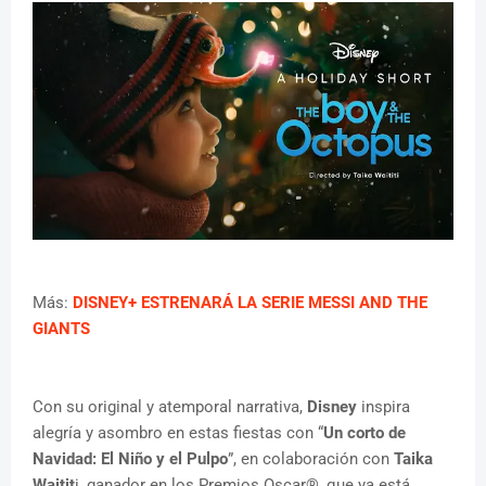
Más:
DISNEY+ ESTRENARÁ LA SERIE MESSI AND THE
GIANTS
Con su original y atemporal narrativa,
Disney
inspira
alegría y asombro en estas fiestas con “
Un corto de
Navidad: El Niño y el Pulpo
”, en colaboración con
Taika
Waitit
i, ganador en los Premios Oscar®, que ya está