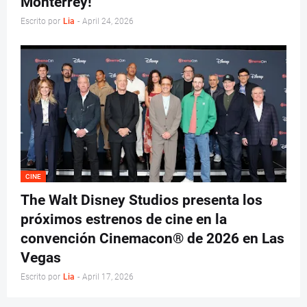
Monterrey!
Escrito por
Lia
-
April 24, 2026
CINE
The Walt Disney Studios presenta los
próximos estrenos de cine en la
convención Cinemacon® de 2026 en Las
Vegas
Escrito por
Lia
-
April 17, 2026