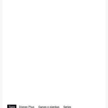
Tags
Disney Plus
Ganes o pierdas
Series