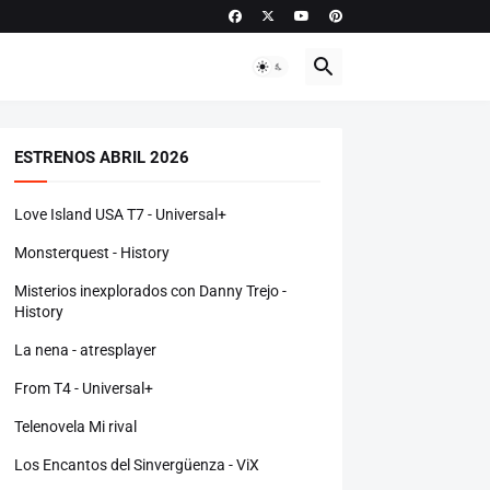
ESTRENOS ABRIL 2026
Love Island USA T7 - Universal+
Monsterquest - History
Misterios inexplorados con Danny Trejo -
History
La nena - atresplayer
From T4 - Universal+
Telenovela Mi rival
Los Encantos del Sinvergüenza - ViX