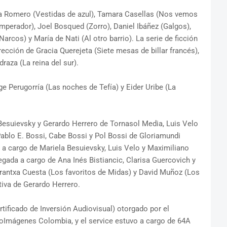
ra Romero (Vestidas de azul), Tamara Casellas (Nos vemos
emperador), Joel Bosqued (Zorro), Daniel Ibáñez (Galgos),
Narcos) y María de Nati (Al otro barrio). La serie de ficción
rección de Gracia Querejeta (Siete mesas de billar francés),
raza (La reina del sur).
ge Perugorría (Las noches de Tefía) y Eider Uribe (La
 Besuievsky y Gerardo Herrero de Tornasol Media, Luis Velo
ablo E. Bossi, Cabe Bossi y Pol Bossi de Gloriamundi
 a cargo de Mariela Besuievsky, Luis Velo y Maximiliano
gada a cargo de Ana Inés Bistiancic, Clarisa Guercovich y
Arantxa Cuesta (Los favoritos de Midas) y David Muñoz (Los
tiva de Gerardo Herrero.
rtificado de Inversión Audiovisual) otorgado por el
oImágenes Colombia, y el service estuvo a cargo de 64A