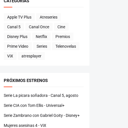
CATEGORÍAS
Apple TV Plus
Atreseries
Canal 5
Canal Once
Cine
Disney Plus
Netflix
Premios
Prime Video
Series
Telenovelas
ViX
atresplayer
PRÓXIMOS ESTRENOS
Serie La picara soñadora - Canal 5, agosto
Serie CIA con Tom Ellis - Universal+
Serie Zambrano con Gabriel Goity - Disney+
Mujeres asesinas 4 - ViX