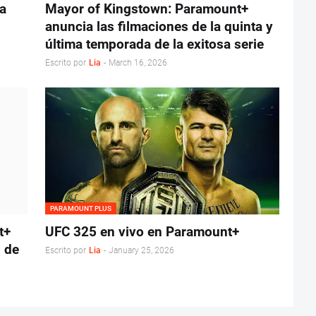
a
Mayor of Kingstown: Paramount+
anuncia las filmaciones de la quinta y
última temporada de la exitosa serie
Escrito por
Lia
-
March 16, 2026
PARAMOUNT PLUS
t+
UFC 325 en vivo en Paramount+
8 de
Escrito por
Lia
-
January 25, 2026