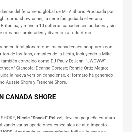
iense del fenómeno global de MTV Shore. Producida por
ight como showrunner, la serie fue grabada el verano
Británica, y reúne a 10 solteros canadienses audaces y sin
e romance, amistades y diversión a todo ritmo.
ómeno cultural pionero que los canadienses adoptaron con
itos de los fans, amantes de la fiesta, incluyendo a Mike
io, también conocido como DJ Pauly D; Jenni “JWOWW”
etheart” Giancola; Deanna Cortese; Ronnie Ortiz-Magro;
luida la nueva versión canadiense, el formato ha generado
omo Aussie Shore y Frenchie Shore.
 EN CANADA SHORE
EY SHORE,
Nicole “Snooki” Polizzi
, lleva su pequeña estatura
alizando varias apariciones especiales de alto impacto