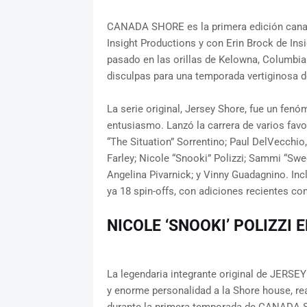
CANADA SHORE es la primera edición canad
Insight Productions y con Erin Brock de Ins
pasado en las orillas de Kelowna, Columbia 
disculpas para una temporada vertiginosa d
La serie original, Jersey Shore, fue un fen
entusiasmo. Lanzó la carrera de varios favor
“The Situation” Sorrentino; Paul DelVecch
Farley; Nicole “Snooki” Polizzi; Sammi “Swe
Angelina Pivarnick; y Vinny Guadagnino. Inc
ya 18 spin-offs, con adiciones recientes c
NICOLE ‘SNOOKI’ POLIZZI
La legendaria integrante original de JERS
y enorme personalidad a la Shore house, re