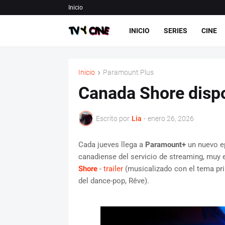
Inicio
INICIO
SERIES
CINE
Inicio
Paramount Plus
Canada Shore disp
Escrito por
Lia
-
enero 26, 2026
Cada jueves llega a
Paramount+
un nuevo e
canadiense del servicio de streaming, muy e
Shore
-
trailer
(musicalizado con el tema prin
del dance-pop, Rêve).