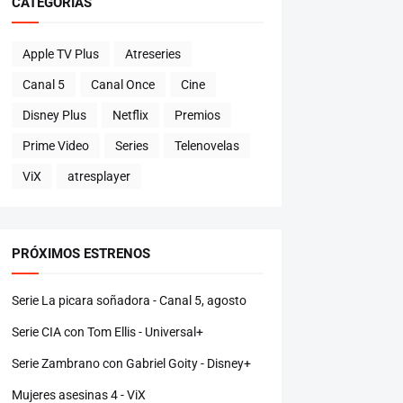
CATEGORÍAS
Apple TV Plus
Atreseries
Canal 5
Canal Once
Cine
Disney Plus
Netflix
Premios
Prime Video
Series
Telenovelas
ViX
atresplayer
PRÓXIMOS ESTRENOS
Serie La picara soñadora - Canal 5, agosto
Serie CIA con Tom Ellis - Universal+
Serie Zambrano con Gabriel Goity - Disney+
Mujeres asesinas 4 - ViX