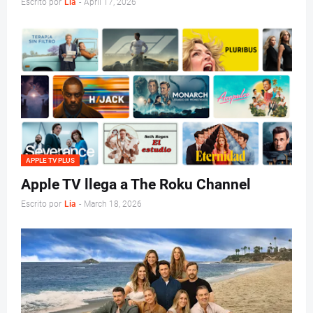
Escrito por
Lia
-
April 17, 2026
APPLE TV PLUS
Apple TV llega a The Roku Channel
Escrito por
Lia
-
March 18, 2026