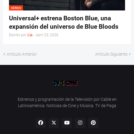
SERIES
Universal+ estrena Boston Blue, una
expansión del universo de Blue Bloods
Escrito por
Lia
-
April 23, 2026
Artículo Anterior
Artículo Siguiente
Estrenos y programación de la Televisión por Cable en
Latinoamérica. Noticias de Cine y Música. TV de Paga