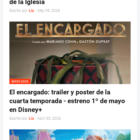
de la Iglesia
Escrito por
Lia
-
May 09, 2026
MAYO 2026
El encargado: trailer y poster de la
cuarta temporada - estreno 1º de mayo
en Disney+
Escrito por
Lia
-
April 30, 2026