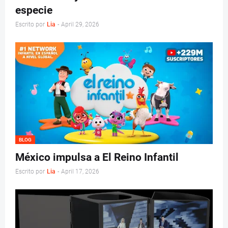
especie
Escrito por
Lia
-
April 29, 2026
BLOG
México impulsa a El Reino Infantil
Escrito por
Lia
-
April 17, 2026