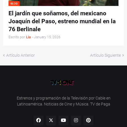
BLOG
El jardín que soñamos, del mexicano
Joaquín del Paso, estreno mundial en la
76 Berlinale
Escrito por
Lia
-
January 15, 2026
Artículo Anterior
Artículo Siguiente
Estrenos y programación de la Televisión por Cable en
Latinoamérica. Noticias de Cine y Música. TV de Paga