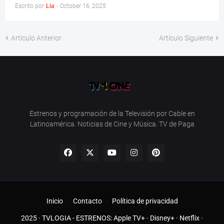
Escrito por
Lia
-
October 16, 2025
Artículo Anterior
Artículo Siguiente
Estrenos y programación de la Televisión por Cable en
Latinoamérica. Noticias de Cine y Música. TV de Paga
Inicio
Contacto
Política de privacidad
2025 ·
TVLOGIA
- ESTRENOS:
Apple TV+
·
Disney+
·
Netflix
·