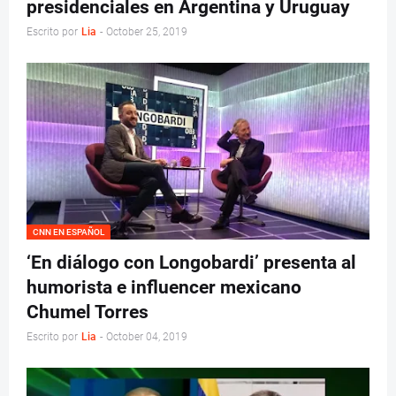
presidenciales en Argentina y Uruguay
Escrito por
Lia
-
October 25, 2019
CNN EN ESPAÑOL
‘En diálogo con Longobardi’ presenta al
humorista e influencer mexicano
Chumel Torres
Escrito por
Lia
-
October 04, 2019