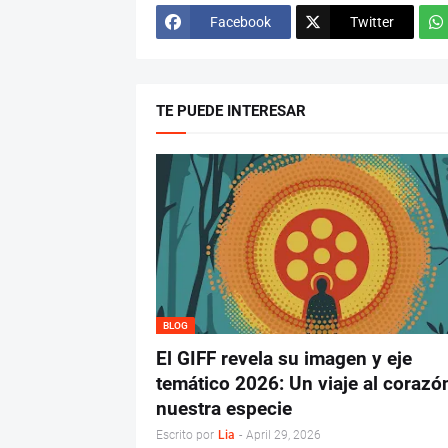
Facebook
Twitter
TE PUEDE INTERESAR
BLOG
El GIFF revela su imagen y eje
temático 2026: Un viaje al corazó
nuestra especie
Escrito por
Lia
-
April 29, 2026