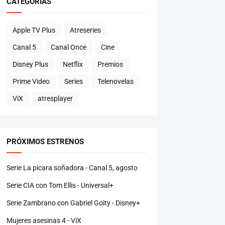
CATEGORÍAS
Apple TV Plus
Atreseries
Canal 5
Canal Once
Cine
Disney Plus
Netflix
Premios
Prime Video
Series
Telenovelas
ViX
atresplayer
PRÓXIMOS ESTRENOS
Serie La picara soñadora - Canal 5, agosto
Serie CIA con Tom Ellis - Universal+
Serie Zambrano con Gabriel Goity - Disney+
Mujeres asesinas 4 - ViX