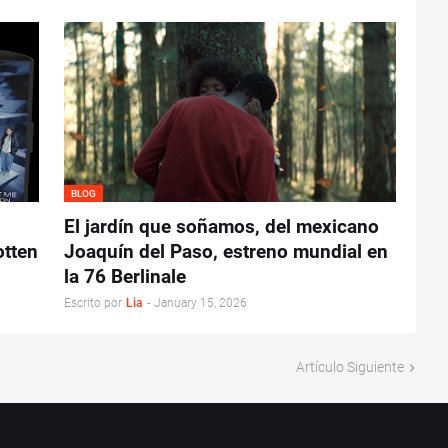
BLOG
El jardín que soñamos, del mexicano
otten
Joaquín del Paso, estreno mundial en
la 76 Berlinale
Escrito por
Lia
-
January 15, 2026
Artículo Siguiente