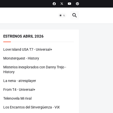
ESTRENOS ABRIL 2026
Love Island USA T7 - Universal+
Monsterquest - History
Misterios inexplorados con Danny Trejo -
History
La nena - atresplayer
From T4 - Universal+
Telenovela Mi rival
Los Encantos del Sinvergüenza - ViX