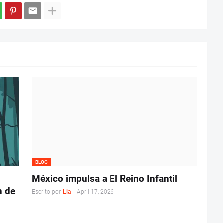
BLOG
México impulsa a El Reino Infantil
n de
Escrito por
Lia
-
April 17, 2026