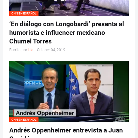
CNN EN ESPAÑOL
‘En diálogo con Longobardi’ presenta al
humorista e influencer mexicano
Chumel Torres
Escrito por
Lia
-
October 04, 2019
CNN EN ESPAÑOL
Andrés Oppenheimer entrevista a Juan