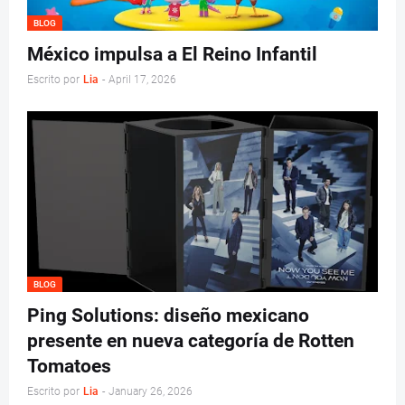
BLOG
México impulsa a El Reino Infantil
Escrito por
Lia
-
April 17, 2026
BLOG
Ping Solutions: diseño mexicano
presente en nueva categoría de Rotten
Tomatoes
Escrito por
Lia
-
January 26, 2026