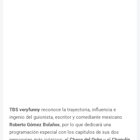
TBS veryfunny
reconoce la trayectoria, influencia e
ingenio del guionista, escritor y comediante mexicano
Roberto Gómez Bolaños
, por lo que dedicará una
programación especial con los capítulos de sus dos
personajes más icónicos: el
Chavo del Ocho
y el
Chapulín