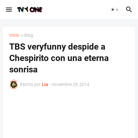
Inicio
Blog
TBS veryfunny despide a
Chespirito con una eterna
sonrisa
Escrito por
Lia
-
noviembre 29, 2014