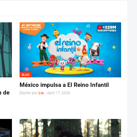
BLOG
México impulsa a El Reino Infantil
n de
Escrito por
Lia
-
April 17, 2026