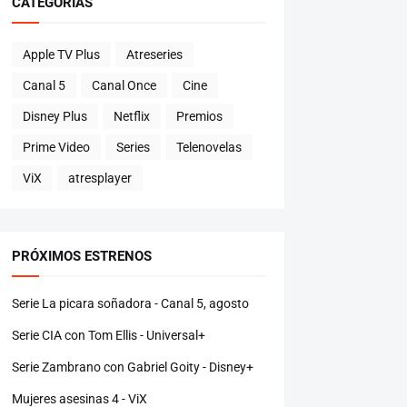
CATEGORÍAS
Apple TV Plus
Atreseries
Canal 5
Canal Once
Cine
Disney Plus
Netflix
Premios
Prime Video
Series
Telenovelas
ViX
atresplayer
PRÓXIMOS ESTRENOS
Serie La picara soñadora - Canal 5, agosto
Serie CIA con Tom Ellis - Universal+
Serie Zambrano con Gabriel Goity - Disney+
Mujeres asesinas 4 - ViX