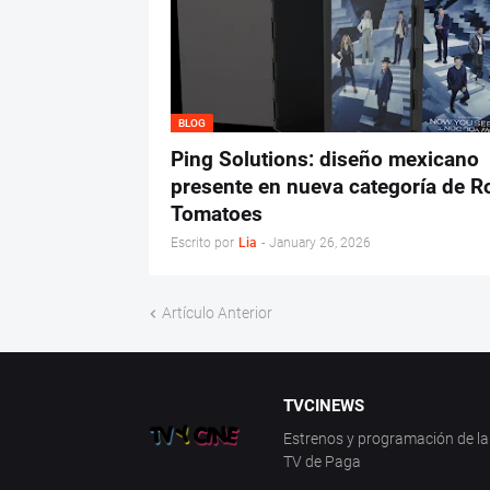
BLOG
Ping Solutions: diseño mexicano
presente en nueva categoría de R
Tomatoes
Escrito por
Lia
-
January 26, 2026
Artículo Anterior
TVCINEWS
Estrenos y programación de la 
TV de Paga