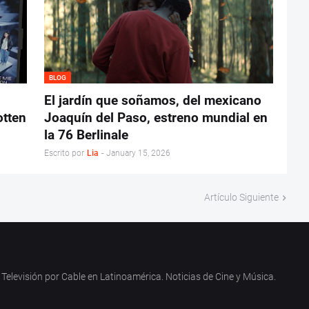
BLOG
El jardín que soñamos, del mexicano
otten
Joaquín del Paso, estreno mundial en
la 76 Berlinale
Escrito por
Lia
-
January 15, 2026
Artículo Siguiente
Televisión por Cable en Latinoamérica. Noticias de Cine y Música.