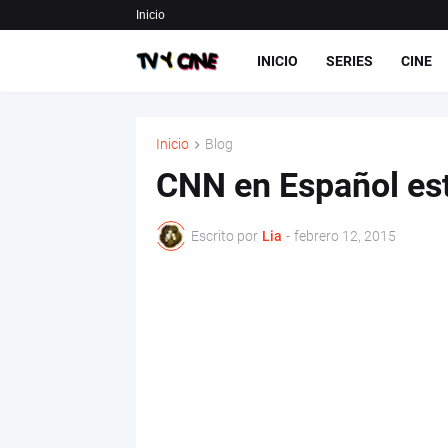
Inicio
INICIO
SERIES
CINE
Inicio
Blog
CNN en Español est
Escrito por
Lia
-
febrero 12, 2015