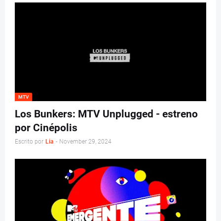
MTV
Los Bunkers: MTV Unplugged - estreno
por Cinépolis
Escrito por
Lia
-
November 29, 2024