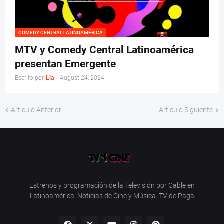
COMEDY CENTRAL LATINOAMÉRICA
MTV y Comedy Central Latinoamérica
presentan Emergente
Escrito por
Lia
-
August 24, 2024
Artículo Anterior
Artículo Siguiente
Estrenos y programación de la Televisión por Cable en
Latinoamérica. Noticias de Cine y Música. TV de Paga