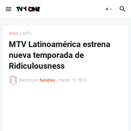
Inicio
MTV
MTV Latinoamérica estrena
nueva temporada de
Ridiculousness
Escrito por
fansites
-
marzo 13, 2015