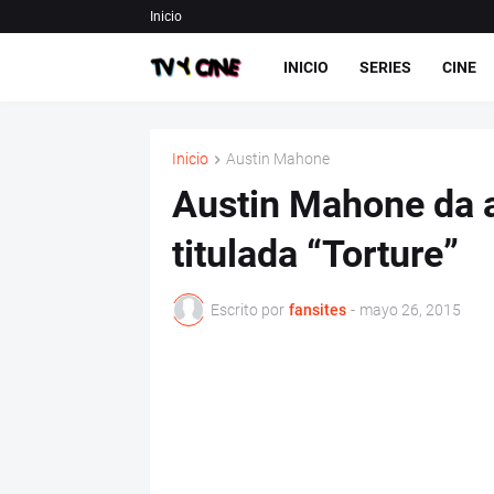
Inicio
INICIO
SERIES
CINE
Inicio
Austin Mahone
Austin Mahone da a
titulada “Torture”
Escrito por
fansites
-
mayo 26, 2015