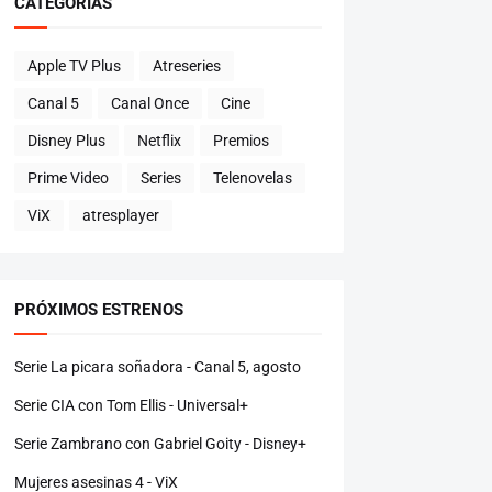
CATEGORÍAS
Apple TV Plus
Atreseries
Canal 5
Canal Once
Cine
Disney Plus
Netflix
Premios
Prime Video
Series
Telenovelas
ViX
atresplayer
PRÓXIMOS ESTRENOS
Serie La picara soñadora - Canal 5, agosto
Serie CIA con Tom Ellis - Universal+
Serie Zambrano con Gabriel Goity - Disney+
Mujeres asesinas 4 - ViX