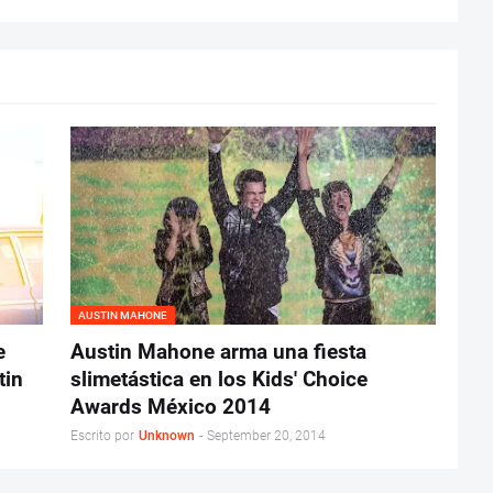
AUSTIN MAHONE
e
Austin Mahone arma una fiesta
tin
slimetástica en los Kids' Choice
Awards México 2014
Escrito por
Unknown
-
September 20, 2014