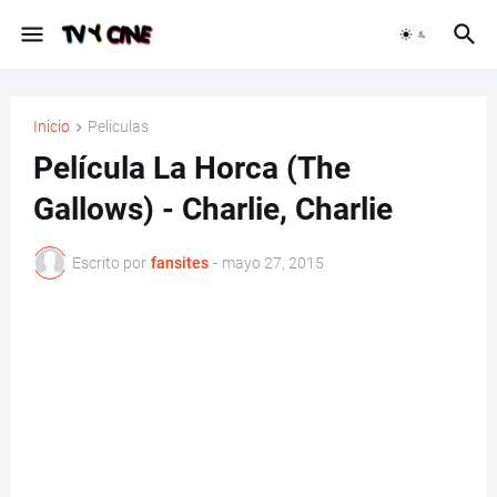
Inicio
Peliculas
Película La Horca (The
Gallows) - Charlie, Charlie
Escrito por
fansites
-
mayo 27, 2015