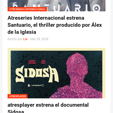
ATRESMEDIA INTERNACIONAL
Atreseries Internacional estrena
Santuario, el thriller producido por Álex
de la Iglesia
Escrito por
Lia
-
May 09, 2026
ATRESPLAYER
atresplayer estrena el documental
Sidosa