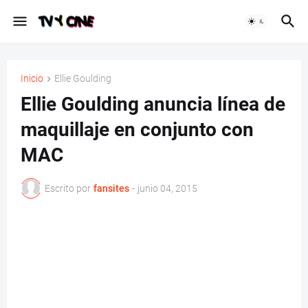
Inicio
Ellie Goulding
Ellie Goulding anuncia línea de
maquillaje en conjunto con
MAC
Escrito por
fansites
-
junio 04, 2015