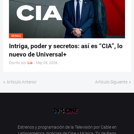
SERIES
Intriga, poder y secretos: así es “CIA”, lo
nuevo de Universal+
Escrito por
Lia
-
May 06, 2026
Artículo Anterior
Artículo Siguiente
Estrenos y programación de la Televisión por Cable en
Latinoamérica. Noticias de Cine y Música. TV de Paga