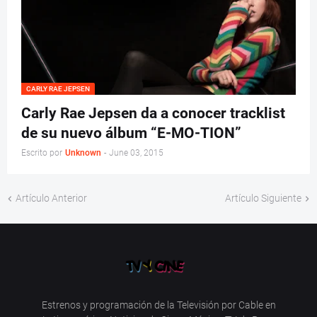
CARLY RAE JEPSEN
Carly Rae Jepsen da a conocer tracklist
de su nuevo álbum “E-MO-TION”
Escrito por
Unknown
-
June 03, 2015
Artículo Anterior
Artículo Siguiente
Estrenos y programación de la Televisión por Cable en