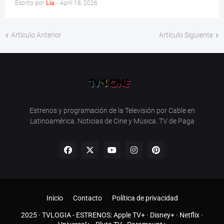
Escrito por
Lia
-
April 18, 2026
Artículo Anterior
Artículo Siguiente
Estrenos y programación de la Televisión por Cable en
Latinoamérica. Noticias de Cine y Música. TV de Paga
Inicio
Contacto
Política de privacidad
2025 ·
TVLOGIA
- ESTRENOS:
Apple TV+
·
Disney+
·
Netflix
·