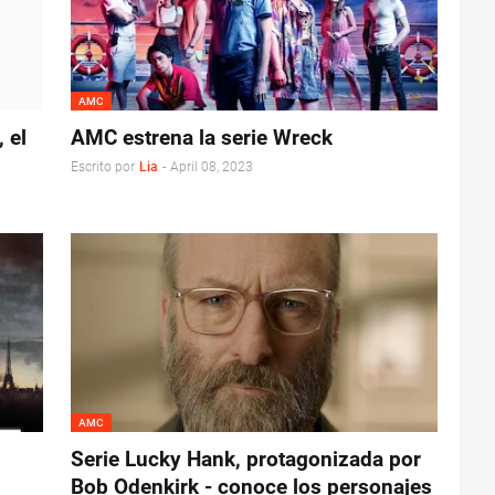
AMC
 el
AMC estrena la serie Wreck
Escrito por
Lia
-
April 08, 2023
AMC
Serie Lucky Hank, protagonizada por
Bob Odenkirk - conoce los personajes