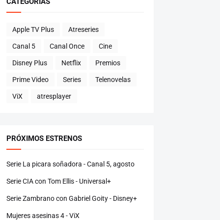
CATEGORÍAS
Apple TV Plus
Atreseries
Canal 5
Canal Once
Cine
Disney Plus
Netflix
Premios
Prime Video
Series
Telenovelas
ViX
atresplayer
PRÓXIMOS ESTRENOS
Serie La picara soñadora - Canal 5, agosto
Serie CIA con Tom Ellis - Universal+
Serie Zambrano con Gabriel Goity - Disney+
Mujeres asesinas 4 - ViX