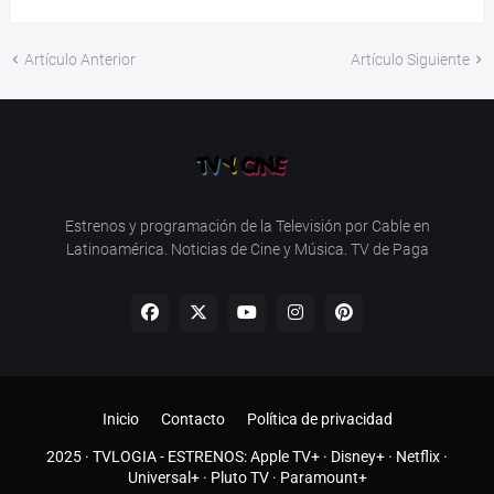
Artículo Anterior
Artículo Siguiente
Estrenos y programación de la Televisión por Cable en
Latinoamérica. Noticias de Cine y Música. TV de Paga
Inicio
Contacto
Política de privacidad
2025 ·
TVLOGIA
- ESTRENOS:
Apple TV+
·
Disney+
·
Netflix
·
Universal+
·
Pluto TV
·
Paramount+