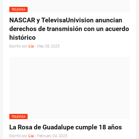
TELEVISA
NASCAR y TelevisaUnivision anuncian
derechos de transmisión con un acuerdo
histórico
Escrito por
Lia
-
May 08, 2025
TELEVISA
La Rosa de Guadalupe cumple 18 años
Escrito por
Lia
-
February 04, 2025