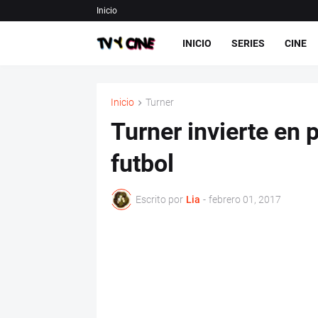
Inicio
INICIO
SERIES
CINE
Inicio
Turner
Turner invierte en 
futbol
Escrito por
Lia
-
febrero 01, 2017