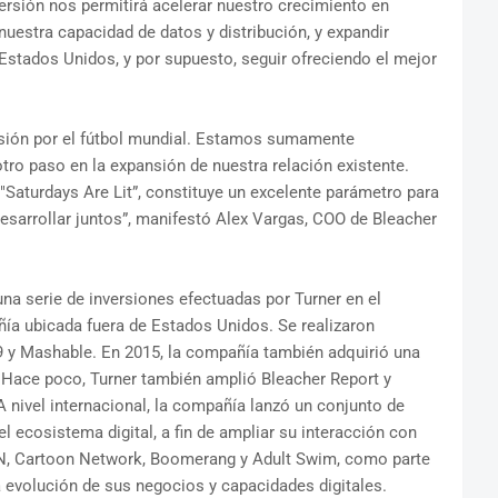
rsión nos permitirá acelerar nuestro crecimiento en
nuestra capacidad de datos y distribución, y expandir
stados Unidos, y por supuesto, seguir ofreciendo el mejor
sión por el fútbol mundial. Estamos sumamente
tro paso en la expansión de nuestra relación existente.
Saturdays Are Lit”, constituye un excelente parámetro para
sarrollar juntos”, manifestó Alex Vargas, COO de Bleacher
na serie de inversiones efectuadas por Turner en el
ñía ubicada fuera de Estados Unidos. Se realizaron
29 y Mashable. En 2015, la compañía también adquirió una
. Hace poco, Turner también amplió Bleacher Report y
A nivel internacional, la compañía lanzó un conjunto de
el ecosistema digital, a fin de ampliar su interacción con
NN, Cartoon Network, Boomerang y Adult Swim, como parte
a evolución de sus negocios y capacidades digitales.