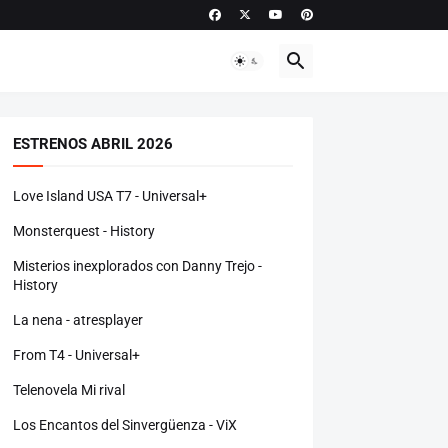
ESTRENOS ABRIL 2026
Love Island USA T7 - Universal+
Monsterquest - History
Misterios inexplorados con Danny Trejo -
History
La nena - atresplayer
From T4 - Universal+
Telenovela Mi rival
Los Encantos del Sinvergüenza - ViX