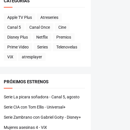
CATEGORÍAS
Apple TV Plus
Atreseries
Canal 5
Canal Once
Cine
Disney Plus
Netflix
Premios
Prime Video
Series
Telenovelas
ViX
atresplayer
PRÓXIMOS ESTRENOS
Serie La picara soñadora - Canal 5, agosto
Serie CIA con Tom Ellis - Universal+
Serie Zambrano con Gabriel Goity - Disney+
Mujeres asesinas 4 - ViX