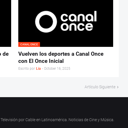
CANAL ONCE
o de
Vuelven los deportes a Canal Once
con El Once Inicial
Escrito por
Lia
-
October 16, 2025
Artículo Siguiente
Televisión por Cable en Latinoamérica. Noticias de Cine y Música.