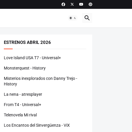
ESTRENOS ABRIL 2026
Love Island USA T7 - Universal+
Monsterquest - History
Misterios inexplorados con Danny Trejo -
History
La nena - atresplayer
From T4 - Universal+
Telenovela Mi rival
Los Encantos del Sinvergüenza - ViX