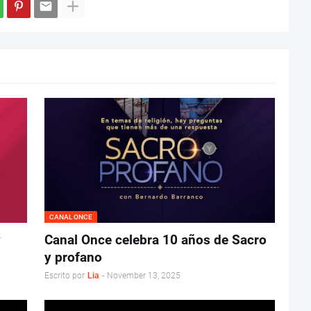
CANAL ONCE
y
Canal Once celebra 10 años de Sacro
y profano
Escrito por
Lia
-
November 13, 2025