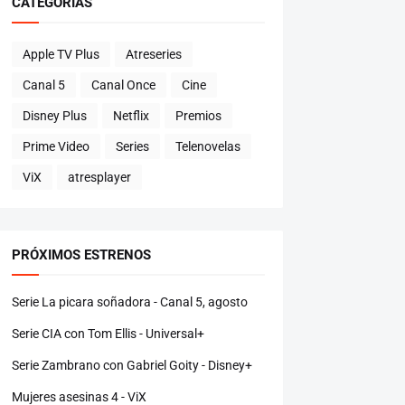
CATEGORÍAS
Apple TV Plus
Atreseries
Canal 5
Canal Once
Cine
Disney Plus
Netflix
Premios
Prime Video
Series
Telenovelas
ViX
atresplayer
PRÓXIMOS ESTRENOS
Serie La picara soñadora - Canal 5, agosto
Serie CIA con Tom Ellis - Universal+
Serie Zambrano con Gabriel Goity - Disney+
Mujeres asesinas 4 - ViX