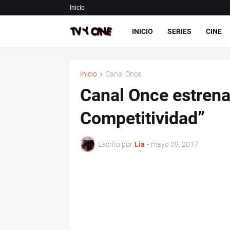
Inicio
INICIO
SERIES
CINE
Inicio
Canal Once
Canal Once estrena 
Competitividad”
Escrito por
Lia
-
mayo 09, 2017