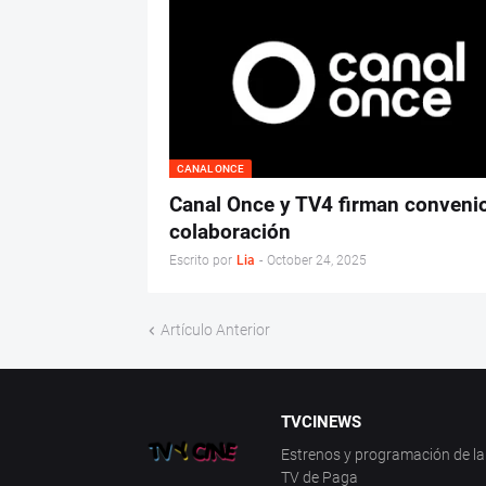
CANAL ONCE
Canal Once y TV4 firman conveni
colaboración
Escrito por
Lia
-
October 24, 2025
Artículo Anterior
TVCINEWS
Estrenos y programación de la 
TV de Paga