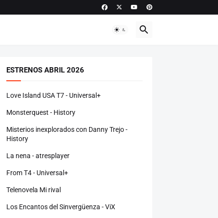
ESTRENOS ABRIL 2026
Love Island USA T7 - Universal+
Monsterquest - History
Misterios inexplorados con Danny Trejo -
History
La nena - atresplayer
From T4 - Universal+
Telenovela Mi rival
Los Encantos del Sinvergüenza - ViX