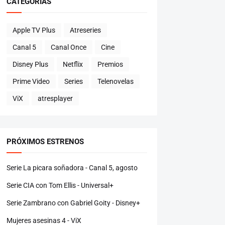
CATEGORÍAS
Apple TV Plus
Atreseries
Canal 5
Canal Once
Cine
Disney Plus
Netflix
Premios
Prime Video
Series
Telenovelas
ViX
atresplayer
PRÓXIMOS ESTRENOS
Serie La picara soñadora - Canal 5, agosto
Serie CIA con Tom Ellis - Universal+
Serie Zambrano con Gabriel Goity - Disney+
Mujeres asesinas 4 - ViX