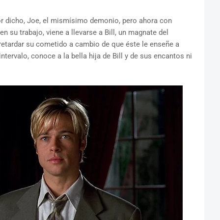
or dicho, Joe, el mismísimo demonio, pero ahora con
 su trabajo, viene a llevarse a Bill, un magnate del
retardar su cometido a cambio de que éste le enseñe a
intervalo, conoce a la bella hija de Bill y de sus encantos ni