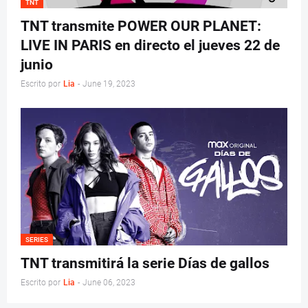
TNT
TNT transmite POWER OUR PLANET:
LIVE IN PARIS en directo el jueves 22 de
junio
Escrito por
Lia
-
June 19, 2023
SERIES
TNT transmitirá la serie Días de gallos
Escrito por
Lia
-
June 06, 2023