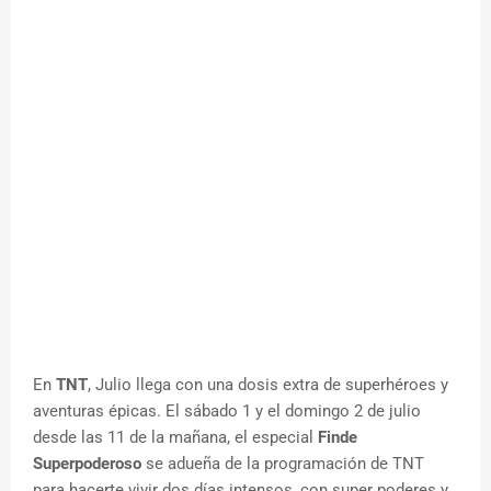
En
TNT
, Julio llega con una dosis extra de superhéroes y
aventuras épicas. El sábado 1 y el domingo 2 de julio
desde las 11 de la mañana, el especial
Finde
Superpoderoso
se adueña de la programación de TNT
para hacerte vivir dos días intensos, con super poderes y