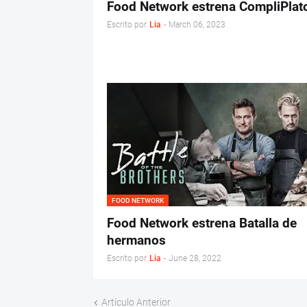
Food Network estrena CompliPlat
Escrito por
Lia
-
March 06, 2023
FOOD NETWORK
Food Network estrena Batalla de
hermanos
Escrito por
Lia
-
June 28, 2022
Artículo Anterior