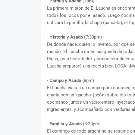
-
Parrilla y Asado
(7pm)
La primera misión de El Laucha es encontrar 
todos los locos por el asado. Luego cocinar
utilizará la parrilla, la chapa (panceta), el f
-
Historia y Asado
(7:30pm)
De dónde nace, quién lo inventó, por qué se
mundo. El Laucha irá en búsqueda de todas
Pigna, gran historiador y conocedor de esta t
Laucha preparará una receta bien LOCA: ¡Ma
-
Campo y Asado
(8pm)
El Laucha viaja a un campo para conocer, m
charla con un 'gaucho' (peón) sobre los tra
cocinando juntos un vacío entero inyectado,
ingredientes, y acompañado con verduras al
-
Familia y Asado
(8:30pm)
El domingo de todo argentino se resume en 