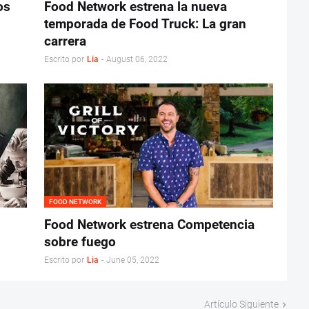
os
Food Network estrena la nueva
temporada de Food Truck: La gran
carrera
Escrito por
Lia
-
August 06, 2022
FOOD NETWORK
Food Network estrena Competencia
sobre fuego
Escrito por
Lia
-
June 05, 2022
Artículo Siguiente