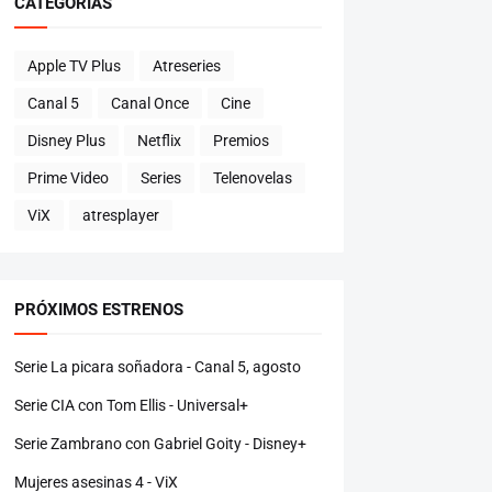
CATEGORÍAS
Apple TV Plus
Atreseries
Canal 5
Canal Once
Cine
Disney Plus
Netflix
Premios
Prime Video
Series
Telenovelas
ViX
atresplayer
PRÓXIMOS ESTRENOS
Serie La picara soñadora - Canal 5, agosto
Serie CIA con Tom Ellis - Universal+
Serie Zambrano con Gabriel Goity - Disney+
Mujeres asesinas 4 - ViX