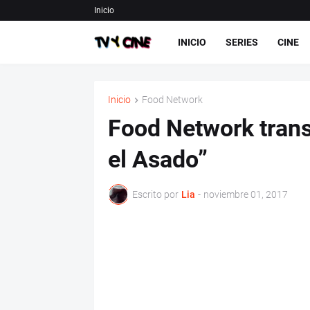
Inicio
INICIO
SERIES
CINE
Inicio
Food Network
Food Network trans
el Asado”
Escrito por
Lia
-
noviembre 01, 2017