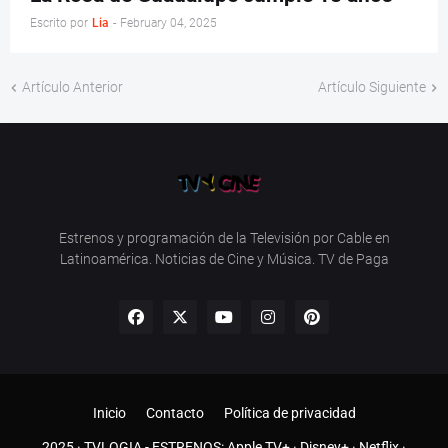
Escrito por
Lia
-
February 04, 2025
Artículo Anterior
Artículo Siguiente
Estrenos y programación de la Televisión por Cable en
Latinoamérica. Noticias de Cine y Música. TV de Paga
Inicio
Contacto
Política de privacidad
2025 ·
TVLOGIA
- ESTRENOS:
Apple TV+
·
Disney+
·
Netflix
·