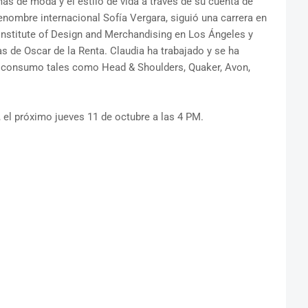
as de moda y el estilo de vida a través de su cuenta de
renombre internacional Sofía Vergara, siguió una carrera en
Institute of Design and Merchandising en Los Ángeles y
s de Oscar de la Renta. Claudia ha trabajado y se ha
consumo tales como Head & Shoulders, Quaker, Avon,
, el próximo jueves 11 de octubre a las 4 PM.