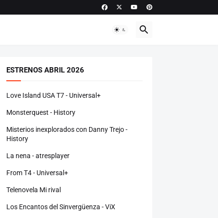
ESTRENOS ABRIL 2026
Love Island USA T7 - Universal+
Monsterquest - History
Misterios inexplorados con Danny Trejo -
History
La nena - atresplayer
From T4 - Universal+
Telenovela Mi rival
Los Encantos del Sinvergüenza - ViX