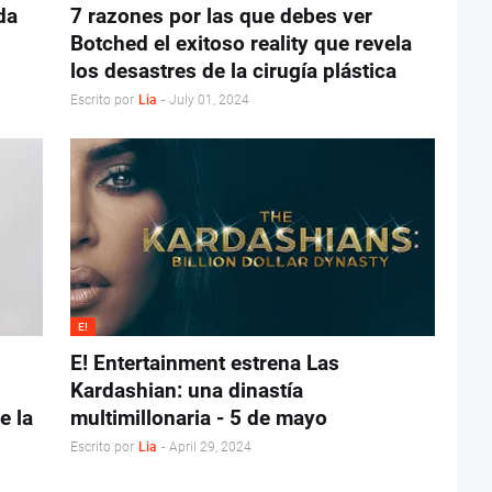
da
7 razones por las que debes ver
Botched el exitoso reality que revela
los desastres de la cirugía plástica
Escrito por
Lia
-
July 01, 2024
E!
E! Entertainment estrena Las
Kardashian: una dinastía
e la
multimillonaria - 5 de mayo
Escrito por
Lia
-
April 29, 2024