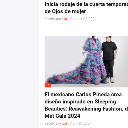
Inicia rodaje de la cuarta tempora
de Ojos de mujer
Escrito por
Lia
-
October 22, 2024
E!
El mexicano Carlos Pineda crea
diseño inspirado en Sleeping
Beauties: Reawakening Fashion, d
Met Gala 2024
Escrito por
Lia
-
April 30, 2024