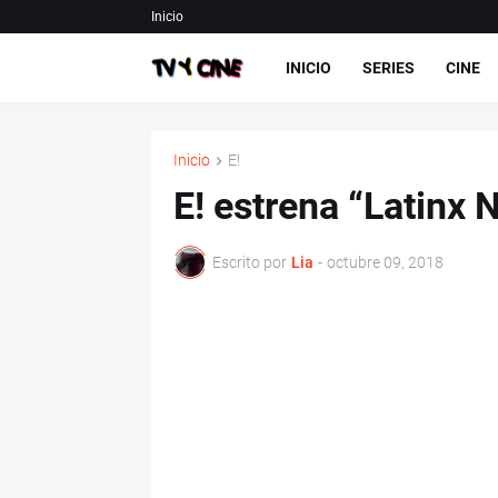
Inicio
INICIO
SERIES
CINE
Inicio
E!
E! estrena “Latinx 
Escrito por
Lia
-
octubre 09, 2018