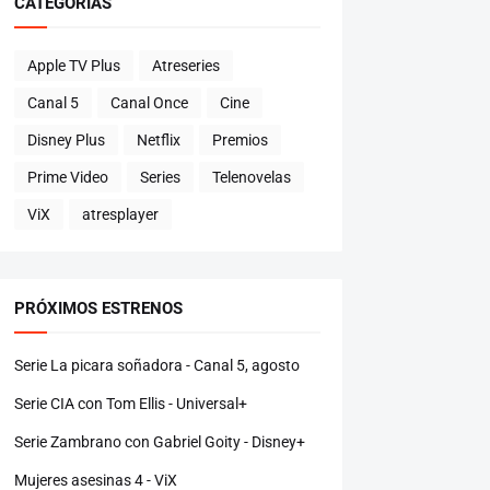
CATEGORÍAS
Apple TV Plus
Atreseries
Canal 5
Canal Once
Cine
Disney Plus
Netflix
Premios
Prime Video
Series
Telenovelas
ViX
atresplayer
PRÓXIMOS ESTRENOS
Serie La picara soñadora - Canal 5, agosto
Serie CIA con Tom Ellis - Universal+
Serie Zambrano con Gabriel Goity - Disney+
Mujeres asesinas 4 - ViX