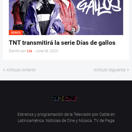
SERIES
TNT transmitirá la serie Días de gallos
Escrito por
Lia
-
June 06, 2023
Artículo Anterior
Artículo Siguiente
Estrenos y programación de la Televisión por Cable en
Latinoamérica. Noticias de Cine y Música. TV de Paga