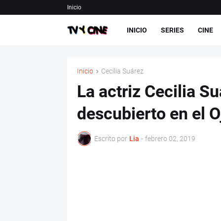
Inicio
INICIO
SERIES
CINE
Inicio
Cecilia Suárez
La actriz Cecilia S
descubierto en el O
Escrito por
Lia
-
febrero 02, 2019