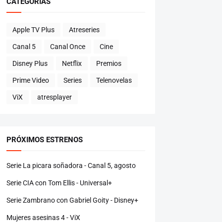
CATEGORÍAS
Apple TV Plus
Atreseries
Canal 5
Canal Once
Cine
Disney Plus
Netflix
Premios
Prime Video
Series
Telenovelas
ViX
atresplayer
PRÓXIMOS ESTRENOS
Serie La picara soñadora - Canal 5, agosto
Serie CIA con Tom Ellis - Universal+
Serie Zambrano con Gabriel Goity - Disney+
Mujeres asesinas 4 - ViX