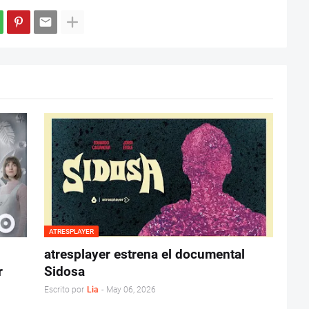
ATRESPLAYER
atresplayer estrena el documental
r
Sidosa
Escrito por
Lia
-
May 06, 2026