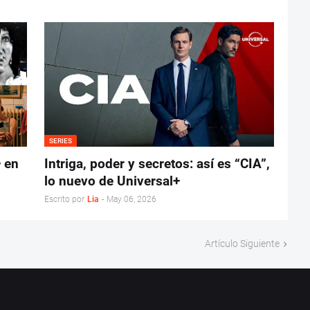
SERIES
 en
Intriga, poder y secretos: así es “CIA”,
lo nuevo de Universal+
Escrito por
Lia
-
May 06, 2026
Artículo Siguiente