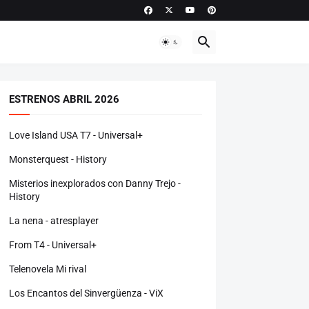
ESTRENOS ABRIL 2026
Love Island USA T7 - Universal+
Monsterquest - History
Misterios inexplorados con Danny Trejo -
History
La nena - atresplayer
From T4 - Universal+
Telenovela Mi rival
Los Encantos del Sinvergüenza - ViX