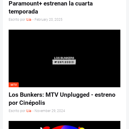
Paramount+ estrenan la cuarta
temporada
Escrito por
Lia
-
February 20, 2025
MTV
Los Bunkers: MTV Unplugged - estreno
por Cinépolis
Escrito por
Lia
-
November 29, 2024