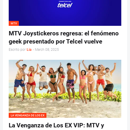
MTV
MTV Joystickeros regresa: el fenómeno
geek presentado por Telcel vuelve
Escrito por
Lia
-
March 08, 2025
LA VENGANZA DE LOS EX
La Venganza de Los EX VIP: MTV y