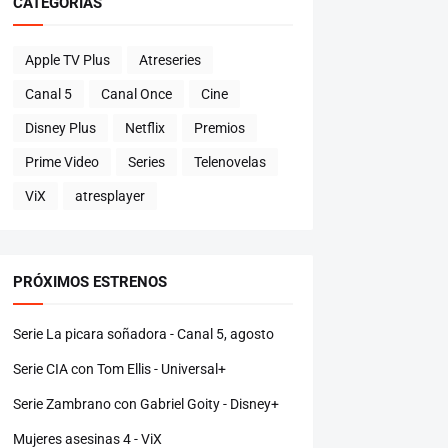
CATEGORÍAS
Apple TV Plus
Atreseries
Canal 5
Canal Once
Cine
Disney Plus
Netflix
Premios
Prime Video
Series
Telenovelas
ViX
atresplayer
PRÓXIMOS ESTRENOS
Serie La picara soñadora - Canal 5, agosto
Serie CIA con Tom Ellis - Universal+
Serie Zambrano con Gabriel Goity - Disney+
Mujeres asesinas 4 - ViX