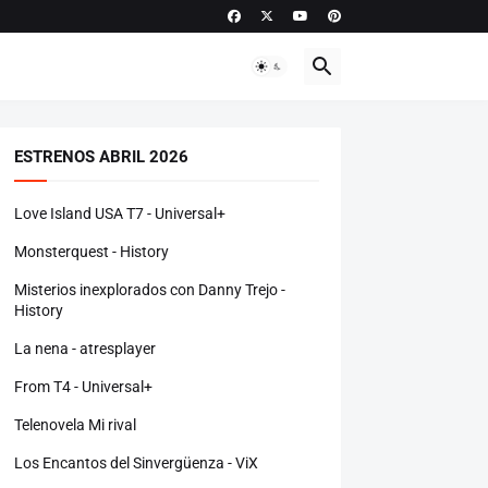
ESTRENOS ABRIL 2026
Love Island USA T7 - Universal+
Monsterquest - History
Misterios inexplorados con Danny Trejo -
History
La nena - atresplayer
From T4 - Universal+
Telenovela Mi rival
Los Encantos del Sinvergüenza - ViX