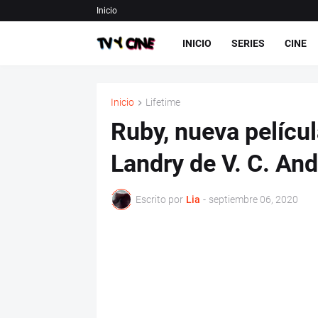
Inicio
INICIO
SERIES
CINE
Inicio
Lifetime
Ruby, nueva películ
Landry de V. C. An
Escrito por
Lia
-
septiembre 06, 2020