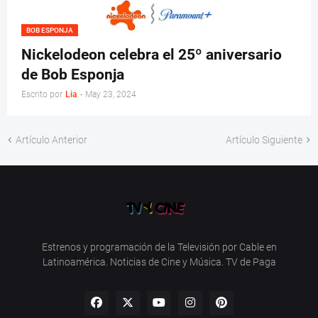
BOB ESPONJA
Nickelodeon celebra el 25º aniversario
de Bob Esponja
Escrito por
Lia
-
May 23, 2024
Artículo Anterior
Artículo Siguiente
Estrenos y programación de la Televisión por Cable en
Latinoamérica. Noticias de Cine y Música. TV de Paga