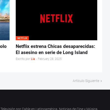
NETFLIX
olo
Netflix estrena Chicas desaparecidas:
El asesino en serie de Long Island
Escrito por
Lia
-
February 28, 2025
Artículo Siguiente
Televisión por Cable en Latinoamérica. Noticias de Cine y Música.