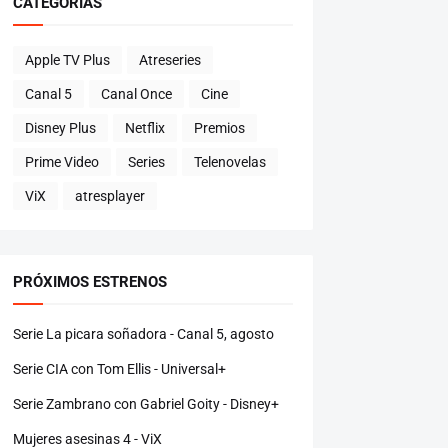
CATEGORÍAS
Apple TV Plus
Atreseries
Canal 5
Canal Once
Cine
Disney Plus
Netflix
Premios
Prime Video
Series
Telenovelas
ViX
atresplayer
PRÓXIMOS ESTRENOS
Serie La picara soñadora - Canal 5, agosto
Serie CIA con Tom Ellis - Universal+
Serie Zambrano con Gabriel Goity - Disney+
Mujeres asesinas 4 - ViX