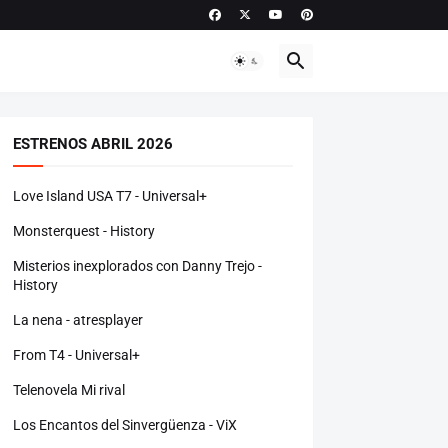
ESTRENOS ABRIL 2026
Love Island USA T7 - Universal+
Monsterquest - History
Misterios inexplorados con Danny Trejo -
History
La nena - atresplayer
From T4 - Universal+
Telenovela Mi rival
Los Encantos del Sinvergüenza - ViX