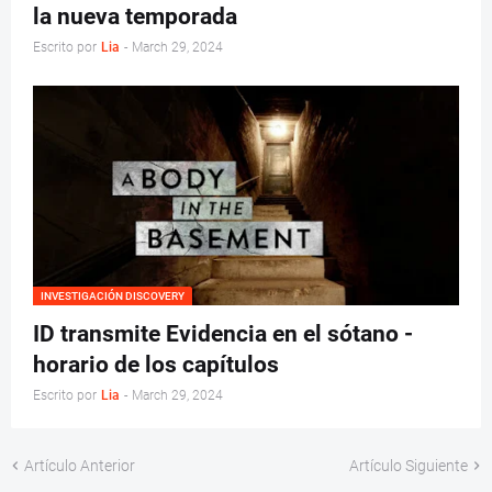
la nueva temporada
Escrito por
Lia
-
March 29, 2024
INVESTIGACIÓN DISCOVERY
ID transmite Evidencia en el sótano -
horario de los capítulos
Escrito por
Lia
-
March 29, 2024
Artículo Anterior
Artículo Siguiente