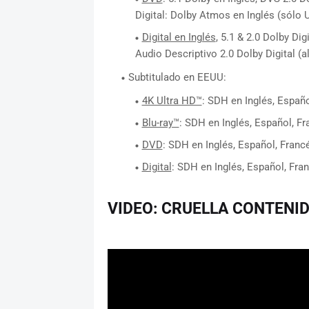
Digital: Dolby Atmos en Inglés (sólo 
Digital en Inglés
, 5.1 & 2.0 Dolby Dig
Audio Descriptivo 2.0 Dolby Digital (
Subtitulado en EEUU:
4K Ultra HD™
: SDH en Inglés, Españ
Blu-ray™
: SDH en Inglés, Español, F
DVD
: SDH en Inglés, Español, Franc
Digital
: SDH en Inglés, Español, Fra
VIDEO: CRUELLA CONTENI