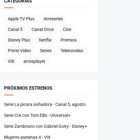
CATEGORÍAS
Apple TV Plus
Atreseries
Canal 5
Canal Once
Cine
Disney Plus
Netflix
Premios
Prime Video
Series
Telenovelas
ViX
atresplayer
PRÓXIMOS ESTRENOS
Serie La picara soñadora - Canal 5, agosto
Serie CIA con Tom Ellis - Universal+
Serie Zambrano con Gabriel Goity - Disney+
Mujeres asesinas 4 - ViX