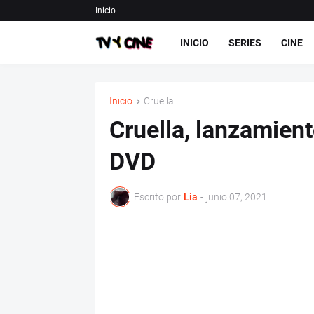
Inicio
INICIO
SERIES
CINE
Inicio
Cruella
Cruella, lanzamient
DVD
Escrito por
Lia
-
junio 07, 2021