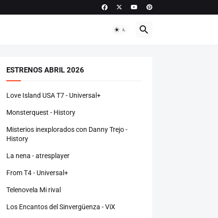
ESTRENOS ABRIL 2026
Love Island USA T7 - Universal+
Monsterquest - History
Misterios inexplorados con Danny Trejo -
History
La nena - atresplayer
From T4 - Universal+
Telenovela Mi rival
Los Encantos del Sinvergüenza - ViX