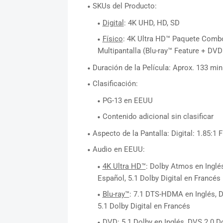
SKUs del Producto:
Digital
: 4K UHD, HD, SD
Físico
: 4K Ultra HD™ Paquete Combo 
Multipantalla (Blu-ray™ Feature + DVD
Duración de la Película: Aprox. 133 mi
Clasificación:
PG-13 en EEUU
Contenido adicional sin clasificar
Aspecto de la Pantalla: Digital: 1.85:1 F
Audio en EEUU:
4K Ultra HD™
: Dolby Atmos en Inglés
Español, 5.1 Dolby Digital en Francés
Blu-ray™
: 7.1 DTS-HDMA en Inglés, DV
5.1 Dolby Digital en Francés
DVD
: 5.1 Dolby en Inglés, DVS 2.0 D