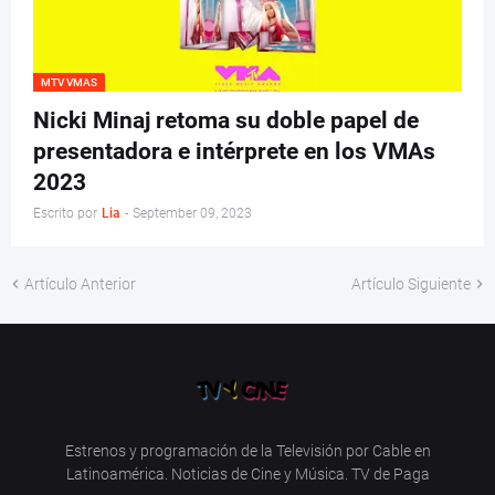
MTV VMAS
Nicki Minaj retoma su doble papel de
presentadora e intérprete en los VMAs
2023
Escrito por
Lia
-
September 09, 2023
Artículo Anterior
Artículo Siguiente
Estrenos y programación de la Televisión por Cable en
Latinoamérica. Noticias de Cine y Música. TV de Paga