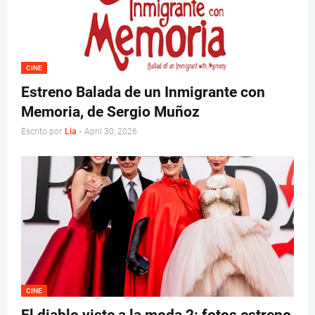
CINE
Estreno Balada de un Inmigrante con
Memoria, de Sergio Muñoz
Escrito por
Lia
-
April 30, 2026
CINE
El diablo viste a la moda 2: fotos estreno