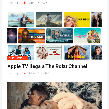
Escrito por
Lia
-
April 16, 2026
APPLE TV PLUS
Apple TV llega a The Roku Channel
Escrito por
Lia
-
March 18, 2026