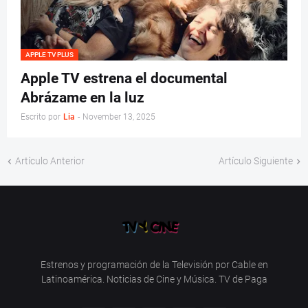
APPLE TV PLUS
Apple TV estrena el documental
Abrázame en la luz
Escrito por
Lia
-
November 13, 2025
Artículo Anterior
Artículo Siguiente
Estrenos y programación de la Televisión por Cable en
Latinoamérica. Noticias de Cine y Música. TV de Paga